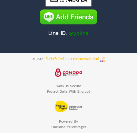
Line ID:
@ypline
© 2569
รับทำเว็บไซต์ SEO การตลาดออนไลน์
Work is Secure
Protect Data With Encrypt
Powered By
Thailand YellowPages