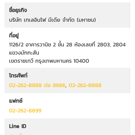
ชื่อธุรกิจ
บริษัท เทเลอินโฟ มีเดีย จำกัด (มหาชน)
ที่อยู่
1126/2 อาคารวานิช 2 ชั้น 28 ห้องเลขที่ 2803, 2804
แขวงมักกะสัน
เขตราชเทวี
กรุงเทพมหานคร
10400
โทรศัพท์
02-262-8888 ต่อ 8686
,
02-262-8888
แฟกซ์
02-262-8899
Line ID