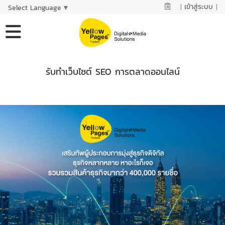
|
เข้าสู่ระบบ
|
Select Language
▼
รับทำเว็บไซต์ SEO การตลาดออนไลน์