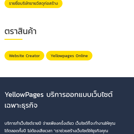
รายชื่อบริษัทขายวัสดุก่อสร้าง
ตราสินค้า
Website Creator
Yellowpages Online
YellowPages บริการออกแบบเว็บไซต์
เฉพาะธุรกิจ
บริการทำเว็บไซต์รายปี จ่ายเพียงครั้งเดียว เว็บไซต์ก็จะทำงานให้คุณ
ได้ตลอดทั้งปี ไม่ต้องเสียเวลา "เราช่วยสร้างเว็บไซต์ให้ธุรกิจคุณ