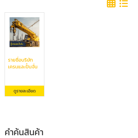
รายชื่อบริษัท
เครนและปั้นจั่น
ดูรายละเอียด
คำค้นสินค้า