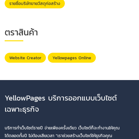
รายชื่อบริษัทขายวัสดุก่อสร้าง
ตราสินค้า
Website Creator
Yellowpages Online
YellowPages บริการออกแบบเว็บไซต์
เฉพาะธุรกิจ
บริการทำเว็บไซต์รายปี จ่ายเพียงครั้งเดียว เว็บไซต์ก็จะทำงานให้คุณ
ได้ตลอดทั้งปี ไม่ต้องเสียเวลา "เราช่วยสร้างเว็บไซต์ให้ธุรกิจคุณ