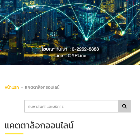
หน้าแรก
»
แคตตาล็อกออนไลน์
แคตตาล็อกออนไลน์