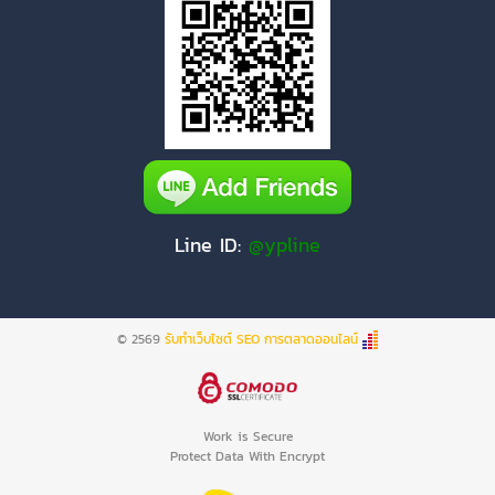
Line ID:
@ypline
© 2569
รับทำเว็บไซต์ SEO การตลาดออนไลน์
Work is Secure
Protect Data With Encrypt