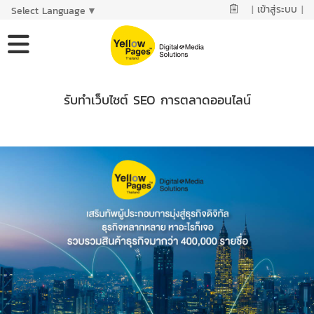
|
เข้าสู่ระบบ
|
Select Language
▼
รับทำเว็บไซต์ SEO การตลาดออนไลน์