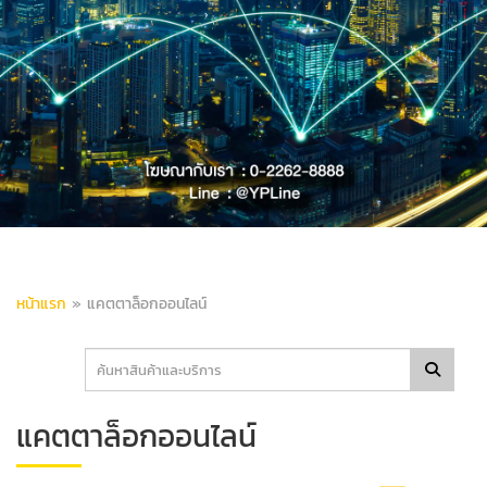
หน้าแรก
»
แคตตาล็อกออนไลน์
แคตตาล็อกออนไลน์