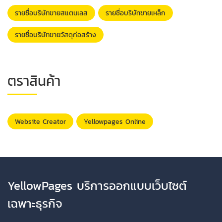
รายชื่อบริษัทขายสแตนเลส
รายชื่อบริษัทขายเหล็ก
รายชื่อบริษัทขายวัสดุก่อสร้าง
ตราสินค้า
Website Creator
Yellowpages Online
YellowPages บริการออกแบบเว็บไซต์
เฉพาะธุรกิจ