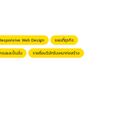
Responsive Web Design
แผนที่ธุรกิจ
ครนและปั้นจั่น
รายชื่อบริษัทรับเหมาก่อสร้าง