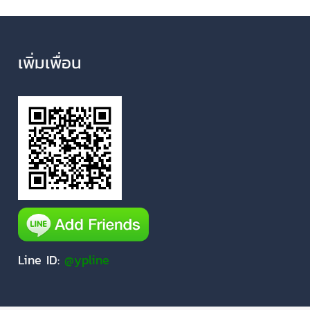
เพิ่มเพื่อน
Line ID:
@ypline