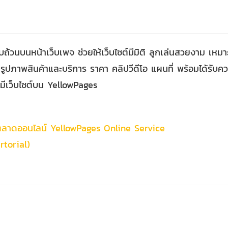
ครบถ้วนบนหน้าเว็บเพจ ช่วยให้เว็บไซต์มีมิติ ลูกเล่นสวยงาม เ
 รูปภาพสินค้าและบริการ ราคา คลิปวีดีโอ แผนที่ พร้อมได้รับ
่อมีเว็บไซต์บน YellowPages
ตลาดออนไลน์ YellowPages Online Service
torial)