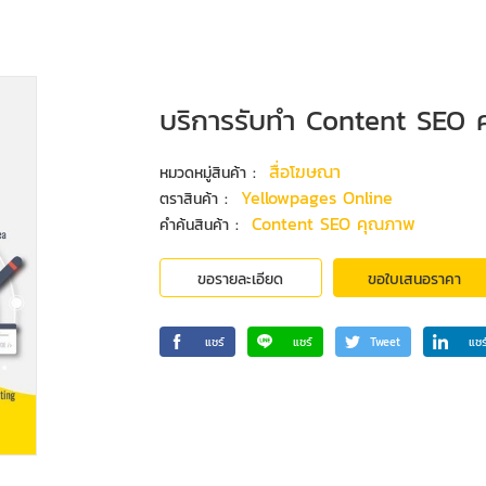
บริการรับทำ Content SEO
:
สื่อโฆษณา
หมวดหมู่สินค้า
:
Yellowpages Online
ตราสินค้า
:
Content SEO คุณภาพ
คำค้นสินค้า
ขอรายละเอียด
ขอใบเสนอราคา
แชร์
แชร์
Tweet
แชร