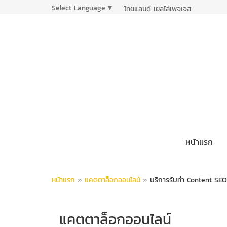
Select Language
▼
ไทยแลนด์ เยลโล่เพจเจส
หน้าแรก
หน้าแรก
»
แคตตาล็อกออนไลน์
»
บริการรับทำ Content SE
แคตตาล็อกออนไลน์