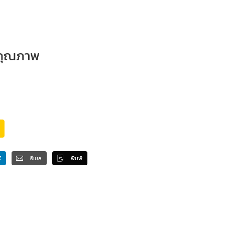
 คุณภาพ
์
อีเมล
พิมพ์