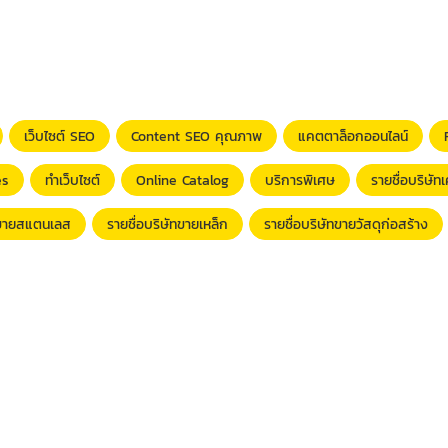
เว็บไซต์ SEO
Content SEO คุณภาพ
แคตตาล็อกออนไลน์
es
ทำเว็บไซต์
Online Catalog
บริการพิเศษ
รายชื่อบริษัทเ
ัทขายสแตนเลส
รายชื่อบริษัทขายเหล็ก
รายชื่อบริษัทขายวัสดุก่อสร้าง