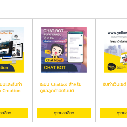
บบและรับทำ
ระบบ Chatbot สำหรับ
รับทําเว็บไซต
b Creation
ดูแลลูกค้าอัตโนมัติ
ละเอียด
ดูรายละเอียด
ดูรายล